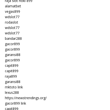
raja slot hoki 899
alamatbet
vegas899
wdslot77
rodaslot
wdslot77
wdslot77
bandar288
gacor899
gacor899
garansi88
gacor899
capit899
capit899
raja899
garansi88
mktoto link
lexus288
https://newstrendings.org/
gacor899 link
capit899