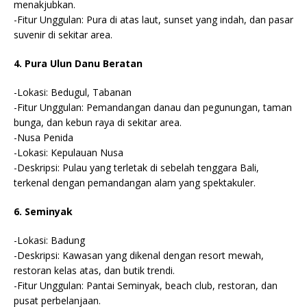
menakjubkan.
-Fitur Unggulan: Pura di atas laut, sunset yang indah, dan pasar
suvenir di sekitar area.
4. Pura Ulun Danu Beratan
-Lokasi: Bedugul, Tabanan
-Fitur Unggulan: Pemandangan danau dan pegunungan, taman
bunga, dan kebun raya di sekitar area.
-Nusa Penida
-Lokasi: Kepulauan Nusa
-Deskripsi: Pulau yang terletak di sebelah tenggara Bali,
terkenal dengan pemandangan alam yang spektakuler.
6. Seminyak
-Lokasi: Badung
-Deskripsi: Kawasan yang dikenal dengan resort mewah,
restoran kelas atas, dan butik trendi.
-Fitur Unggulan: Pantai Seminyak, beach club, restoran, dan
pusat perbelanjaan.