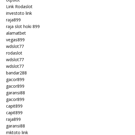
Link Rodaslot
investoto link
raja899
raja slot hoki 899
alamatbet
vegas899
wdslot77
rodaslot
wdslot77
wdslot77
bandar288
gacor899
gacor899
garansi88
gacor899
capit899
capit899
raja899
garansi88
mktoto link