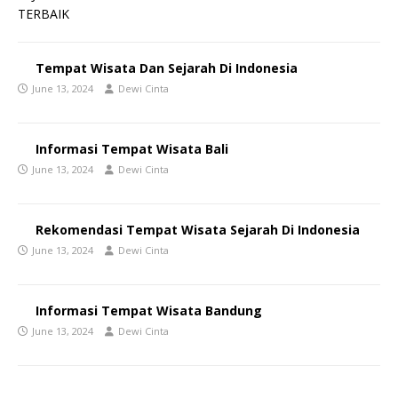
Tempat Wisata Dan Sejarah Di Indonesia
June 13, 2024
Dewi Cinta
Informasi Tempat Wisata Bali
June 13, 2024
Dewi Cinta
Rekomendasi Tempat Wisata Sejarah Di Indonesia
June 13, 2024
Dewi Cinta
Informasi Tempat Wisata Bandung
June 13, 2024
Dewi Cinta