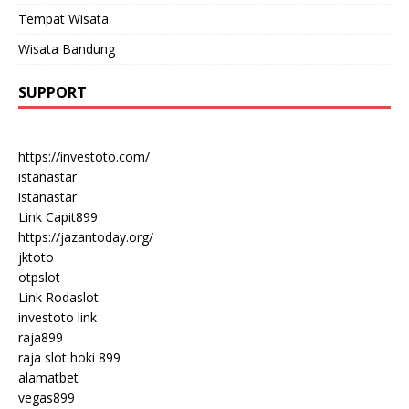
Tempat Wisata
Wisata Bandung
SUPPORT
https://investoto.com/
istanastar
istanastar
Link Capit899
https://jazantoday.org/
jktoto
otpslot
Link Rodaslot
investoto link
raja899
raja slot hoki 899
alamatbet
vegas899