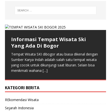
Informasi Tempat Wisata Ski
Harga Tiket Yang Ada Di Wisata
Grojogan Sewu Salah Satu Tempat
Taman Wisata Wana Griya
Taman Wisata Pasir Putih Yang
Yang Ada Di Bogor
Arum Jeram Ciliwung Depok
Wisata
Aktivitas Wisata Yang Populer
Menarik
Tempat Wisata SKI dibogor atau biasa dikenal dengan
Tidak perlu jauh-jauh ke bogor dengan menikmati
Grojogan Sewu adalah air terjun yang terletak di
Di bogor mempunyai taman wisata terbaru dengan
Taman Wisata Pasir Putih depok sebagai pilihan liburan
Sumber Karya Indah adalah salah satu tempat wisata
sensasi Wisata Arum Jeram yang seru dan menantang,
provinsi jawa tengah, yang berada di kecamatan
nama Taman Wisata Wana Griya. Taman ini awalnya
keluarga yang menyenangkan. Lokasinya tidak jauh
yang cocok untuk dikunjungi saat liburan. Selain bisa
karena di depok sekarang sudah ada dan lokasinya di
tawangmangu, Kab. Karanganyar, Jawa tengah. Air
adalah tempat untuk pemancingan yang di ciptakan
dari Jakarta menjadikannya destinasi wisata yang
menikmati wahana
kali
terjun Grojogan Sewu yang
menjadi taman wisata.
menarik, terutama untuk warga Jakarta
[…]
[…]
[…]
[…]
[…]
KATEGORI BERITA
REkomendasi Wisata
Sejarah Indonesia