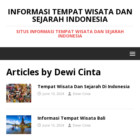
INFORMASI TEMPAT WISATA DAN
SEJARAH INDONESIA
SITUS INFORMASI TEMPAT WISATA DAN SEJARAH
INDONESIA
Articles by
Dewi Cinta
Tempat Wisata Dan Sejarah Di Indonesia
June 13, 2024
Dewi Cinta
Informasi Tempat Wisata Bali
June 13, 2024
Dewi Cinta