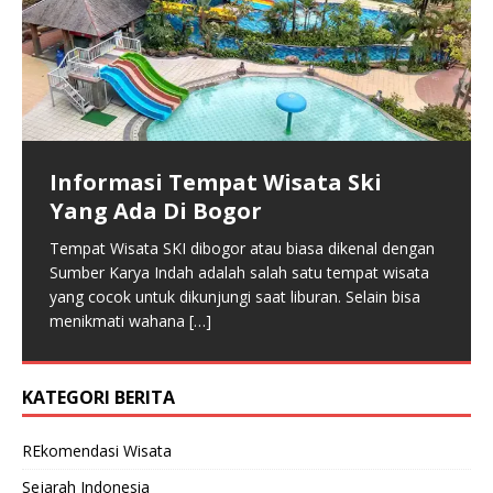
Taman Wisata Wana Griya
Informasi Tempat Wisata Ski
Harga Tiket Yang Ada Di Wisata
Grojogan Sewu Salah Satu Tempat
Taman Wisata Pasir Putih Yang
Aktivitas Wisata Yang Populer
Yang Ada Di Bogor
Arum Jeram Ciliwung Depok
Wisata
Menarik
Di bogor mempunyai taman wisata terbaru dengan
Tempat Wisata SKI dibogor atau biasa dikenal dengan
Tidak perlu jauh-jauh ke bogor dengan menikmati
Grojogan Sewu adalah air terjun yang terletak di
Taman Wisata Pasir Putih depok sebagai pilihan liburan
nama Taman Wisata Wana Griya. Taman ini awalnya
Sumber Karya Indah adalah salah satu tempat wisata
sensasi Wisata Arum Jeram yang seru dan menantang,
provinsi jawa tengah, yang berada di kecamatan
keluarga yang menyenangkan. Lokasinya tidak jauh
adalah tempat untuk pemancingan yang di ciptakan
yang cocok untuk dikunjungi saat liburan. Selain bisa
karena di depok sekarang sudah ada dan lokasinya di
tawangmangu, Kab. Karanganyar, Jawa tengah. Air
dari Jakarta menjadikannya destinasi wisata yang
menjadi taman wisata.
[…]
menikmati wahana
kali
terjun Grojogan Sewu yang
menarik, terutama untuk warga Jakarta
[…]
[…]
[…]
[…]
KATEGORI BERITA
REkomendasi Wisata
Sejarah Indonesia