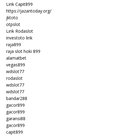
Link Capit899
https://jazantoday.org/
jktoto
otpslot
Link Rodaslot
investoto link
raja899
raja slot hoki 899
alamatbet
vegas899
wdslot77
rodaslot
wdslot77
wdslot77
bandar288
gacor899
gacor899
garansi88
gacor899
capit899